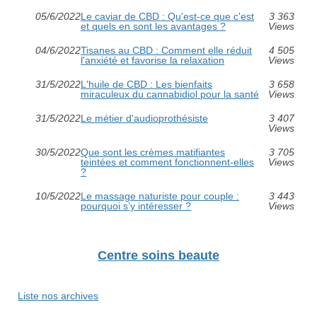
05/6/2022
Le caviar de CBD : Qu'est-ce que c'est
3 363
et quels en sont les avantages ?
Views
04/6/2022
Tisanes au CBD : Comment elle réduit
4 505
l'anxiété et favorise la relaxation
Views
31/5/2022
L'huile de CBD : Les bienfaits
3 658
miraculeux du cannabidiol pour la santé
Views
31/5/2022
Le métier d'audioprothésiste
3 407
Views
30/5/2022
Que sont les crèmes matifiantes
3 705
teintées et comment fonctionnent-elles
Views
?
10/5/2022
Le massage naturiste pour couple :
3 443
pourquoi s’y intéresser ?
Views
Centre soins beaute
Liste nos archives