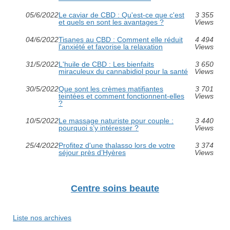
05/6/2022
Le caviar de CBD : Qu'est-ce que c'est
3 355
et quels en sont les avantages ?
Views
04/6/2022
Tisanes au CBD : Comment elle réduit
4 494
l'anxiété et favorise la relaxation
Views
31/5/2022
L'huile de CBD : Les bienfaits
3 650
miraculeux du cannabidiol pour la santé
Views
30/5/2022
Que sont les crèmes matifiantes
3 701
teintées et comment fonctionnent-elles
Views
?
10/5/2022
Le massage naturiste pour couple :
3 440
pourquoi s’y intéresser ?
Views
25/4/2022
Profitez d'une thalasso lors de votre
3 374
séjour près d’Hyères
Views
Centre soins beaute
Liste nos archives