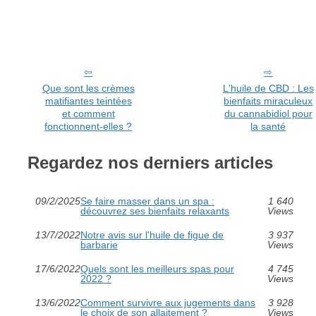
Que sont les crèmes
L'huile de CBD : Les
matifiantes teintées
bienfaits miraculeux
et comment
du cannabidiol pour
fonctionnent-elles ?
la santé
Regardez nos derniers articles
09/2/2025
Se faire masser dans un spa :
1 640
découvrez ses bienfaits relaxants
Views
13/7/2022
Notre avis sur l'huile de figue de
3 937
barbarie
Views
17/6/2022
Quels sont les meilleurs spas pour
4 745
2022 ?
Views
13/6/2022
Comment survivre aux jugements dans
3 928
le choix de son allaitement ?
Views