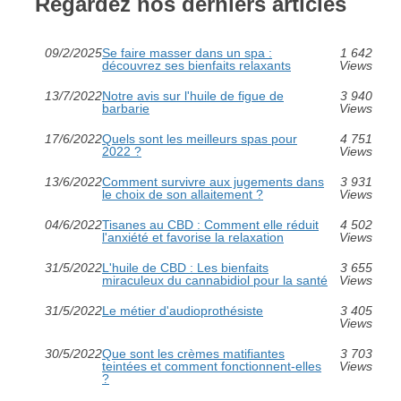
Regardez nos derniers articles
09/2/2025
Se faire masser dans un spa :
1 642
découvrez ses bienfaits relaxants
Views
13/7/2022
Notre avis sur l'huile de figue de
3 940
barbarie
Views
17/6/2022
Quels sont les meilleurs spas pour
4 751
2022 ?
Views
13/6/2022
Comment survivre aux jugements dans
3 931
le choix de son allaitement ?
Views
04/6/2022
Tisanes au CBD : Comment elle réduit
4 502
l'anxiété et favorise la relaxation
Views
31/5/2022
L'huile de CBD : Les bienfaits
3 655
miraculeux du cannabidiol pour la santé
Views
31/5/2022
Le métier d'audioprothésiste
3 405
Views
30/5/2022
Que sont les crèmes matifiantes
3 703
teintées et comment fonctionnent-elles
Views
?