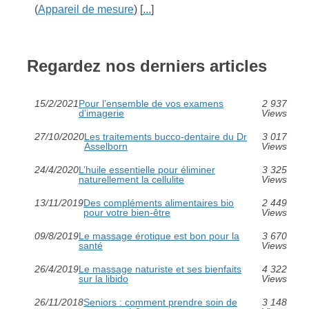
(
Appareil de mesure
) [
...
]
Regardez nos derniers articles
15/2/2021
Pour l’ensemble de vos examens
2 937
d’imagerie
Views
27/10/2020
Les traitements bucco-dentaire du Dr
3 017
Asselborn
Views
24/4/2020
L’huile essentielle pour éliminer
3 325
naturellement la cellulite
Views
13/11/2019
Des compléments alimentaires bio
2 449
pour votre bien-être
Views
09/8/2019
Le massage érotique est bon pour la
3 670
santé
Views
26/4/2019
Le massage naturiste et ses bienfaits
4 322
sur la libido
Views
26/11/2018
Seniors : comment prendre soin de
3 148