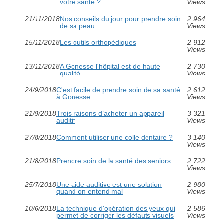
votre santé ?
Views
21/11/2018
Nos conseils du jour pour prendre soin
2 964
de sa peau
Views
15/11/2018
Les outils orthopédiques
2 912
Views
13/11/2018
A Gonesse l'hôpital est de haute
2 730
qualité
Views
24/9/2018
C'est facile de prendre soin de sa santé
2 612
à Gonesse
Views
21/9/2018
Trois raisons d’acheter un appareil
3 321
auditif
Views
27/8/2018
Comment utiliser une colle dentaire ?
3 140
Views
21/8/2018
Prendre soin de la santé des seniors
2 722
Views
25/7/2018
Une aide auditive est une solution
2 980
quand on entend mal
Views
10/6/2018
La technique d'opération des yeux qui
2 586
permet de corriger les défauts visuels
Views