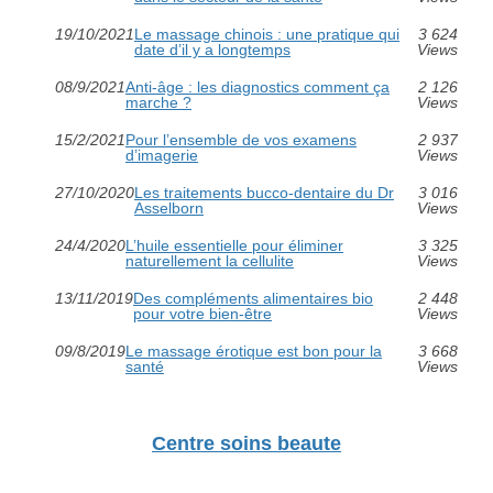
19/10/2021
Le massage chinois : une pratique qui
3 624
date d’il y a longtemps
Views
08/9/2021
Anti-âge : les diagnostics comment ça
2 126
marche ?
Views
15/2/2021
Pour l’ensemble de vos examens
2 937
d’imagerie
Views
27/10/2020
Les traitements bucco-dentaire du Dr
3 016
Asselborn
Views
24/4/2020
L’huile essentielle pour éliminer
3 325
naturellement la cellulite
Views
13/11/2019
Des compléments alimentaires bio
2 448
pour votre bien-être
Views
09/8/2019
Le massage érotique est bon pour la
3 668
santé
Views
Centre soins beaute