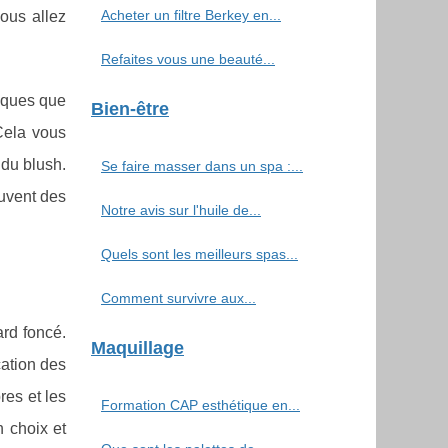
Acheter un filtre Berkey en...
vous allez
Refaites vous une beauté...
tiques que
Bien-être
 Cela vous
 du blush.
Se faire masser dans un spa :...
ouvent des
Notre avis sur l'huile de...
Quels sont les meilleurs spas...
Comment survivre aux...
ard foncé.
Maquillage
cation des
res et les
Formation CAP esthétique en...
n choix et