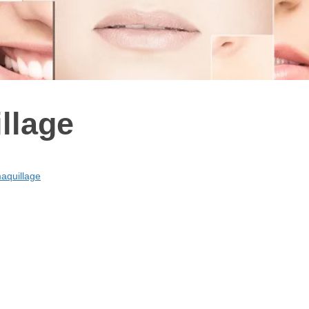
llage
aquillage