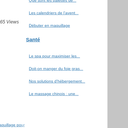
Que sont les palettes de...
Les calendriers de l’avent...
865 Views
Débuter en maquillage
Santé
Le spa pour maximiser les...
Doit-on manger du foie gras...
Nos solutions d'hébergement...
Le massage chinois : une...
aquillage pour