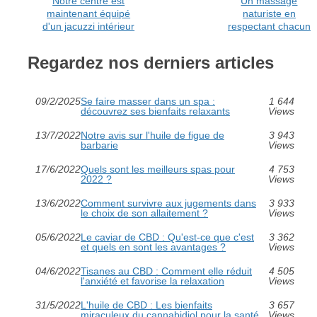
Notre centre est
Un massage
maintenant équipé
naturiste en
d'un jacuzzi intérieur
respectant chacun
Regardez nos derniers articles
09/2/2025
Se faire masser dans un spa :
1 644
découvrez ses bienfaits relaxants
Views
13/7/2022
Notre avis sur l'huile de figue de
3 943
barbarie
Views
17/6/2022
Quels sont les meilleurs spas pour
4 753
2022 ?
Views
13/6/2022
Comment survivre aux jugements dans
3 933
le choix de son allaitement ?
Views
05/6/2022
Le caviar de CBD : Qu'est-ce que c'est
3 362
et quels en sont les avantages ?
Views
04/6/2022
Tisanes au CBD : Comment elle réduit
4 505
l'anxiété et favorise la relaxation
Views
31/5/2022
L'huile de CBD : Les bienfaits
3 657
miraculeux du cannabidiol pour la santé
Views