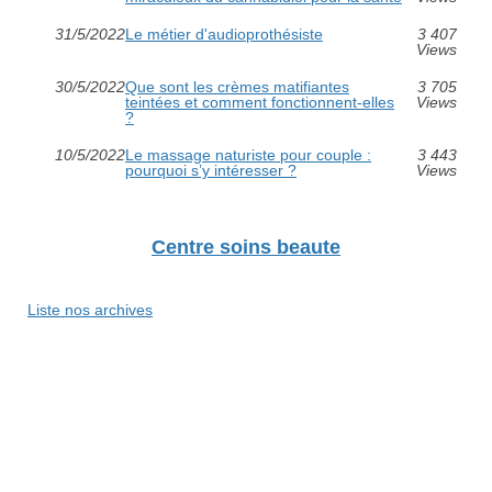
31/5/2022
Le métier d'audioprothésiste
3 407
Views
30/5/2022
Que sont les crèmes matifiantes
3 705
teintées et comment fonctionnent-elles
Views
?
10/5/2022
Le massage naturiste pour couple :
3 443
pourquoi s’y intéresser ?
Views
Centre soins beaute
Liste nos archives