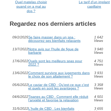
Quel matelas choisir
Le tarif d'un implant
quand on a mal au
capillaire
dos ?
Regardez nos derniers articles
09/2/2025
Se faire masser dans un spa :
1 642
découvrez ses bienfaits relaxants
Views
13/7/2022
Notre avis sur l'huile de figue de
3 940
barbarie
Views
17/6/2022
Quels sont les meilleurs spas pour
4 751
2022 ?
Views
13/6/2022
Comment survivre aux jugements dans
3 931
le choix de son allaitement ?
Views
05/6/2022
Le caviar de CBD : Qu'est-ce que c'est
3 358
et quels en sont les avantages ?
Views
04/6/2022
Tisanes au CBD : Comment elle réduit
4 501
l'anxiété et favorise la relaxation
Views
31/5/2022
L'huile de CBD : Les bienfaits
3 655