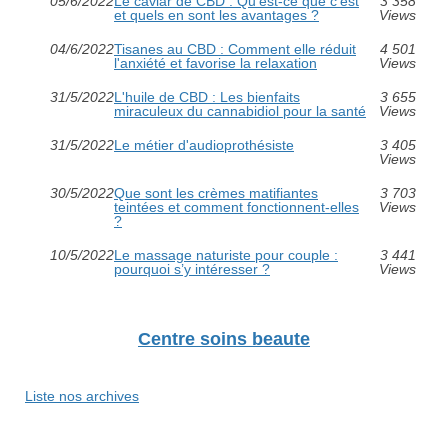
05/6/2022
Le caviar de CBD : Qu'est-ce que c'est
3 358
et quels en sont les avantages ?
Views
04/6/2022
Tisanes au CBD : Comment elle réduit
4 501
l'anxiété et favorise la relaxation
Views
31/5/2022
L'huile de CBD : Les bienfaits
3 655
miraculeux du cannabidiol pour la santé
Views
31/5/2022
Le métier d'audioprothésiste
3 405
Views
30/5/2022
Que sont les crèmes matifiantes
3 703
teintées et comment fonctionnent-elles
Views
?
10/5/2022
Le massage naturiste pour couple :
3 441
pourquoi s’y intéresser ?
Views
Centre soins beaute
Liste nos archives