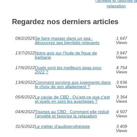
l'anxiété et favorise l
relaxation
Regardez nos derniers articles
09/2/2025
Se faire masser dans un spa :
1 647
découvrez ses bienfaits relaxants
Views
13/7/2022
Notre avis sur l'huile de figue de
3 947
barbarie
Views
17/6/2022
Quels sont les meilleurs spas pour
4 754
2022 ?
Views
13/6/2022
Comment survivre aux jugements dans
3 936
le choix de son allaitement ?
Views
05/6/2022
Le caviar de CBD : Qu'est-ce que c'est
3 364
et quels en sont les avantages ?
Views
04/6/2022
Tisanes au CBD : Comment elle réduit
4 507
l'anxiété et favorise la relaxation
Views
31/5/2022
Le métier d'audioprothésiste
3 409
Views