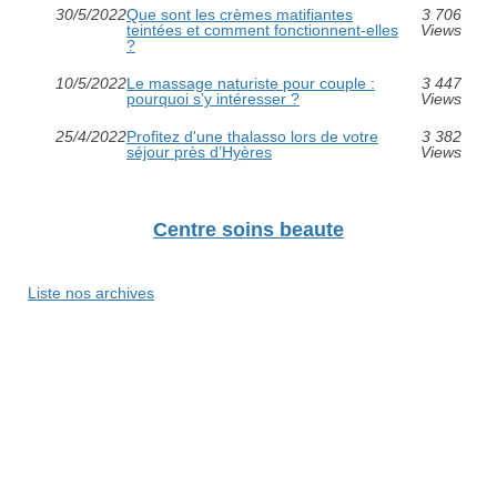
30/5/2022
Que sont les crèmes matifiantes
3 706
teintées et comment fonctionnent-elles
Views
?
10/5/2022
Le massage naturiste pour couple :
3 447
pourquoi s’y intéresser ?
Views
25/4/2022
Profitez d'une thalasso lors de votre
3 382
séjour près d’Hyères
Views
Centre soins beaute
Liste nos archives