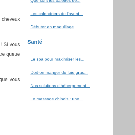
Que sont les palettes de...
Les calendriers de l’avent...
de cheveux
Débuter en maquillage
Santé
 ! Si vous
tre queue
Le spa pour maximiser les...
Doit-on manger du foie gras...
 que vous
Nos solutions d'hébergement...
Le massage chinois : une...