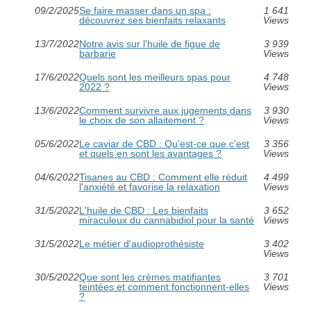
09/2/2025
Se faire masser dans un spa :
1 641
découvrez ses bienfaits relaxants
Views
13/7/2022
Notre avis sur l'huile de figue de
3 939
barbarie
Views
17/6/2022
Quels sont les meilleurs spas pour
4 748
2022 ?
Views
13/6/2022
Comment survivre aux jugements dans
3 930
le choix de son allaitement ?
Views
05/6/2022
Le caviar de CBD : Qu'est-ce que c'est
3 356
et quels en sont les avantages ?
Views
04/6/2022
Tisanes au CBD : Comment elle réduit
4 499
l'anxiété et favorise la relaxation
Views
31/5/2022
L'huile de CBD : Les bienfaits
3 652
miraculeux du cannabidiol pour la santé
Views
31/5/2022
Le métier d'audioprothésiste
3 402
Views
30/5/2022
Que sont les crèmes matifiantes
3 701
teintées et comment fonctionnent-elles
Views
?