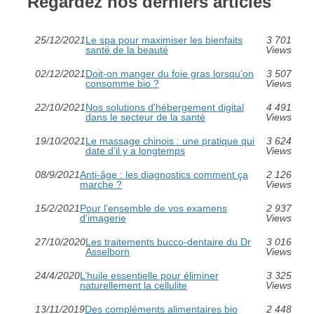
Regardez nos derniers articles
25/12/2021
Le spa pour maximiser les bienfaits
3 701
santé de la beauté
Views
02/12/2021
Doit-on manger du foie gras lorsqu’on
3 507
consomme bio ?
Views
22/10/2021
Nos solutions d'hébergement digital
4 491
dans le secteur de la santé
Views
19/10/2021
Le massage chinois : une pratique qui
3 624
date d’il y a longtemps
Views
08/9/2021
Anti-âge : les diagnostics comment ça
2 126
marche ?
Views
15/2/2021
Pour l’ensemble de vos examens
2 937
d’imagerie
Views
27/10/2020
Les traitements bucco-dentaire du Dr
3 016
Asselborn
Views
24/4/2020
L’huile essentielle pour éliminer
3 325
naturellement la cellulite
Views
13/11/2019
Des compléments alimentaires bio
2 448