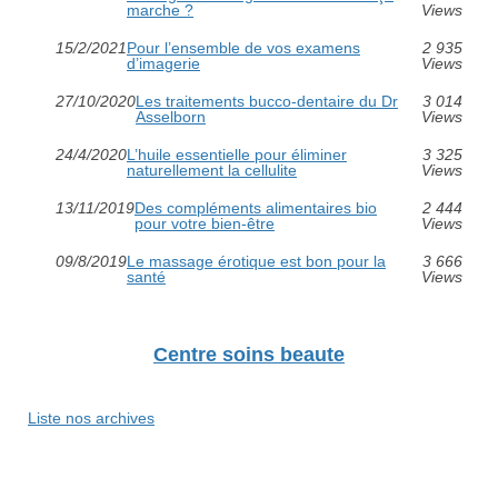
marche ?
Views
15/2/2021
Pour l’ensemble de vos examens
2 935
d’imagerie
Views
27/10/2020
Les traitements bucco-dentaire du Dr
3 014
Asselborn
Views
24/4/2020
L’huile essentielle pour éliminer
3 325
naturellement la cellulite
Views
13/11/2019
Des compléments alimentaires bio
2 444
pour votre bien-être
Views
09/8/2019
Le massage érotique est bon pour la
3 666
santé
Views
Centre soins beaute
Liste nos archives