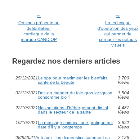
On vous présente un
La technique
défibrillateur
d'opération des yeux
cardiaque de la
qui permet de
marque CARDIOP
corriger les défauts
visuels
Regardez nos derniers articles
25/12/2021
Le spa pour maximiser les bienfaits
3 700
santé de la beauté
Views
02/12/2021
Doit-on manger du foie gras lorsqu’on
3 504
consomme bio ?
Views
22/10/2021
Nos solutions d'hébergement digital
4 487
dans le secteur de la santé
Views
19/10/2021
Le massage chinois : une pratique qui
3 622
date d’il y a longtemps
Views
08/9/2021
Anti-âge : les diagnostics comment ça
2 126