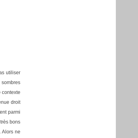
s utiliser
x sombres
e contexte
nue droit
gent parmi
 très bons
. Alors ne